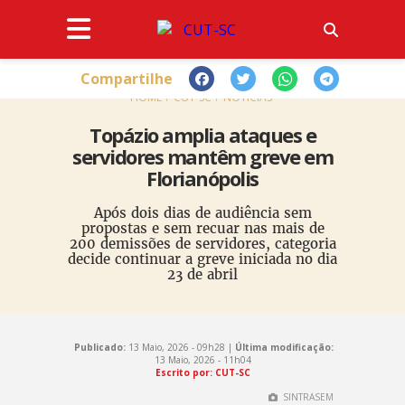
Compartilhe
HOME
CUT-SC
NOTÍCIAS
Topázio amplia ataques e
servidores mantêm greve em
Florianópolis
Após dois dias de audiência sem
propostas e sem recuar nas mais de
200 demissões de servidores, categoria
decide continuar a greve iniciada no dia
23 de abril
Publicado:
13 Maio, 2026 - 09h28 |
Última modificação:
13 Maio, 2026 - 11h04
Escrito por: CUT-SC
SINTRASEM