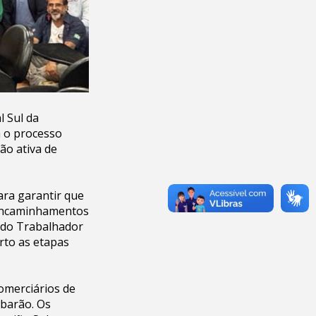
l Sul da
a o processo
ão ativa de
ra garantir que
 encaminhamentos
e do Trabalhador
rto as etapas
omerciários de
ubarão. Os