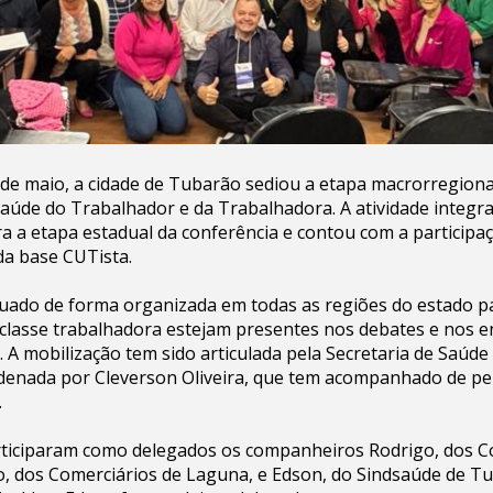
 de maio, a cidade de Tubarão sediou a etapa macrorregiona
aúde do Trabalhador e da Trabalhadora. A atividade integr
a a etapa estadual da conferência e contou com a participaç
da base CUTista.
uado de forma organizada em todas as regiões do estado pa
 classe trabalhadora estejam presentes nos debates e nos
. A mobilização tem sido articulada pela Secretaria de Saúd
denada por Cleverson Oliveira, que tem acompanhado de pe
.
ticiparam como delegados os companheiros Rodrigo, dos C
o, dos Comerciários de Laguna, e Edson, do Sindsaúde de T