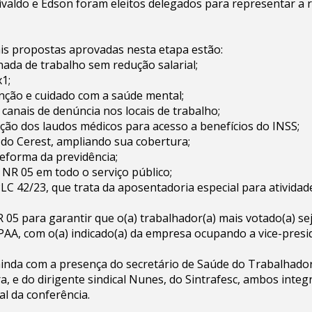
valdo e Edson foram eleitos delegados para representar a r
ais propostas aprovadas nesta etapa estão:
nada de trabalho sem redução salarial;
x1;
nção e cuidado com a saúde mental;
 canais de denúncia nos locais de trabalho;
ção dos laudos médicos para acesso a benefícios do INSS;
 do Cerest, ampliando sua cobertura;
eforma da previdência;
 NR 05 em todo o serviço público;
LC 42/23, que trata da aposentadoria especial para atividad
R 05 para garantir que o(a) trabalhador(a) mais votado(a) sej
PAA, com o(a) indicado(a) da empresa ocupando a vice-presi
ainda com a presença do secretário de Saúde do Trabalhado
ra, e do dirigente sindical Nunes, do Sintrafesc, ambos integ
l da conferência.