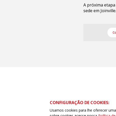
A próxima etapa 
sede em Joinville
Co
CONFIGURAÇÃO DE COOKIES:
Usamos cookies para lhe oferecer uma e
Rua Visconde de Ouro Preto – 413 – Centro –
sobre cookies acesse nossa
Política d