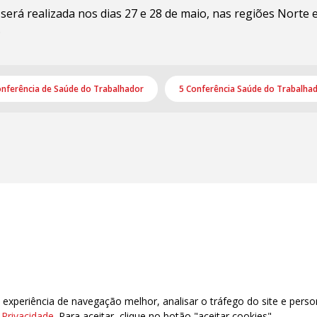
será realizada nos dias 27 e 28 de maio, nas regiões Norte
.
nferência de Saúde do Trabalhador
5 Conferência Saúde do Trabalha
xperiência de navegação melhor, analisar o tráfego do site e perso
 CEP: 88020-040 – Florianópolis – SC
e Privacidade
. Para aceitar, clique no botão "aceitar cookies".