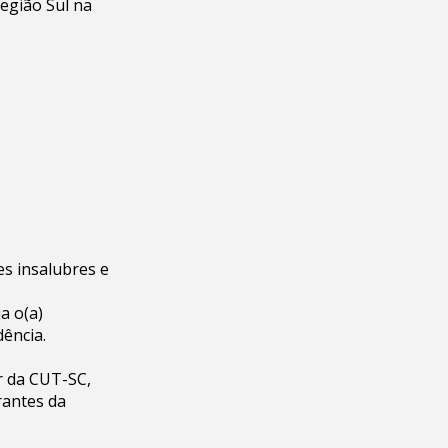
egião Sul na
es insalubres e
a o(a)
dência.
r da CUT-SC,
rantes da