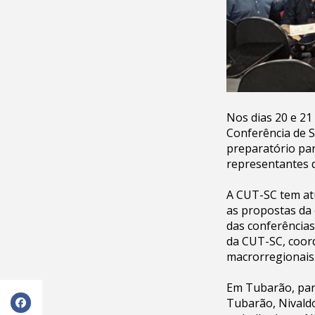
Nos dias 20 e 21
Conferência de S
preparatório par
representantes 
A CUT-SC tem at
as propostas da
das conferências
da CUT-SC, coor
macrorregionais
Em Tubarão, par
Tubarão, Nivald