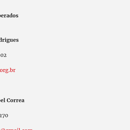
berados
drigues
402
org.br
el Correa
270