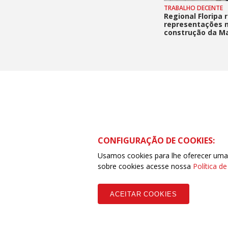
TRABALHO DECENTE
Regional Floripa 
representações 
construção da M
Catarinenses
CONFIGURAÇÃO DE COOKIES:
Usamos cookies para lhe oferecer uma e
Rua Visconde de Ouro Preto – 413 – Centro –
sobre cookies acesse nossa
Política d
ACEITAR COOKIES