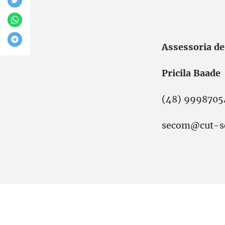
Assessoria d
Pricila Baade
(48) 9998705
secom@cut-sc