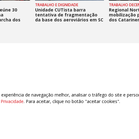
TRABALHO E DIGNIDADE
TRABALHO DECE
reúne 30
Unidade CUTista barra
Regional Nort
na
tentativa de fragmentação
mobilização 
archa dos
da base dos aeroviários em SC
dos Catarine
xperiência de navegação melhor, analisar o tráfego do site e perso
 CEP: 88020-040 – Florianópolis – SC
e Privacidade
. Para aceitar, clique no botão "aceitar cookies".