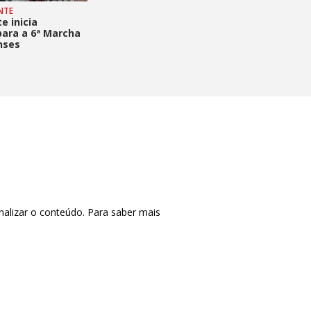
NTE
e inicia
para a 6ª Marcha
nses
nalizar o conteúdo. Para saber mais
CTRL+F2