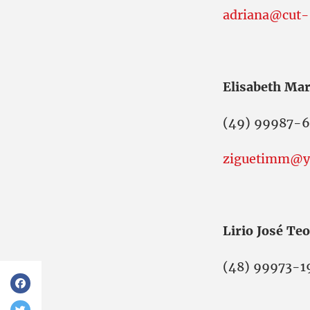
adriana@cut-s
Elisabeth Ma
(49) 99987-6
ziguetimm@y
Lirio José Teo
(48) 99973-1