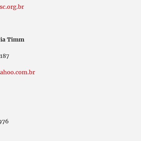
c.org.br
ria Timm
187
ahoo.com.br
976