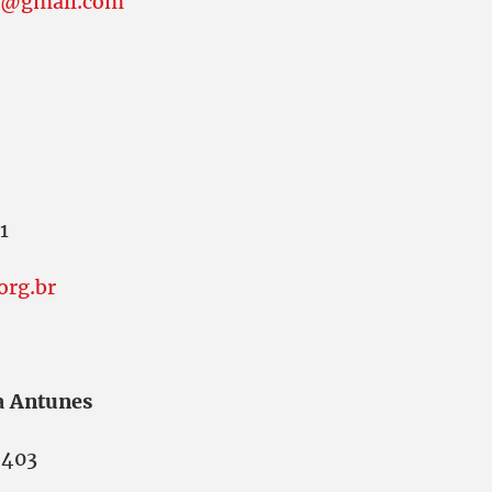
3@gmail.com
1
org.br
a Antunes
5403