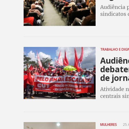
Audiência p
sindicatos 
pela reduçã
TRABALHO E DIG
Audiênc
debater
de jor
Atividade n
centrais si
trabalhador
da jornada 
MULHERES
25 A