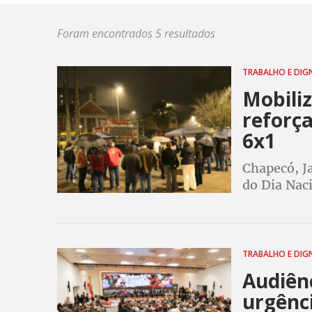
Foram encontrados 5 resultados
TRABALHO E DIG
Mobili
reforça
6x1
Chapecó, Ja
do Dia Naci
transferido
chuva
TRABALHO E DIG
Audiênc
urgênci