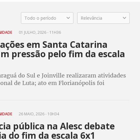
Todo o período
Relevância
NIDADE
01 JULHO, 2026 - 11H36
zações em Santa Catarina
m pressão pelo fim da escala
raguá do Sul e Joinville realizaram atividades
onal de Luta; ato em Florianópolis foi
 para sexta-feira (3) devido à previsão de
NIDADE
26 MAIO, 2026 - 10H34
ia pública na Alesc debate
a do fim da escala 6x1