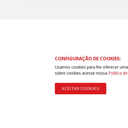
CONFIGURAÇÃO DE COOKIES:
Usamos cookies para lhe oferecer uma e
Rua Visconde de Ouro Preto – 413 – Centro –
sobre cookies acesse nossa
Política d
ACEITAR COOKIES