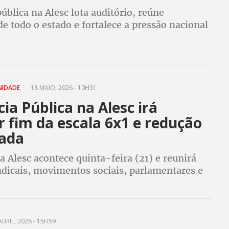
ública na Alesc lota auditório, reúne
de todo o estado e fortalece a pressão nacional
o da jornada sem redução salarial
NIDADE
18 MAIO, 2026 - 10H31
ia Pública na Alesc irá
 fim da escala 6x1 e redução
nada
a Alesc acontece quinta-feira (21) e reunirá
ndicais, movimentos sociais, parlamentares e
es para fortalecer a mobilização pela redução
e pelo fim da escala 6x1
BRIL, 2026 - 15H59