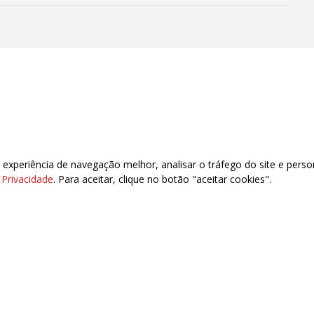
xperiência de navegação melhor, analisar o tráfego do site e perso
 CEP: 88020-040 – Florianópolis – SC
e Privacidade
. Para aceitar, clique no botão "aceitar cookies".