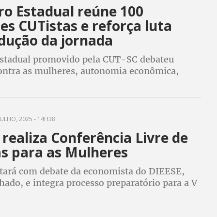
ro Estadual reúne 100
s CUTistas e reforça luta
edução da jornada
stadual promovido pela CUT-SC debateu
contra as mulheres, autonomia econômica,
jornada, participação política e aprovou Carta
isso das Mulheres CUTistas
JULHO, 2025 - 14H38
realiza Conferência Livre de
as para as Mulheres
tará com debate da economista do DIEESE,
ado, e integra processo preparatório para a V
a Nacional