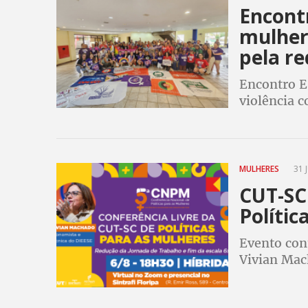
Encont
mulhere
pela r
Encontro E
violência 
redução da 
de Comprom
MULHERES
31 
CUT-SC 
Polític
Evento con
Vivian Mach
Conferênci