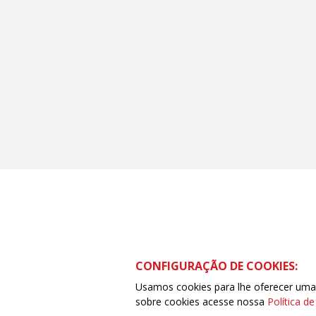
CONFIGURAÇÃO DE COOKIES:
Usamos cookies para lhe oferecer uma e
Rua Visconde de Ouro Preto – 413 – Centro –
sobre cookies acesse nossa
Política d