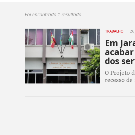
Foi encontrado 1 resultado
TRABALHO
26 
Em Jar
acabar
dos ser
O Projeto 
recesso de 
Artigo 262 
governo Ant