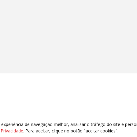
xperiência de navegação melhor, analisar o tráfego do site e perso
 CEP: 88020-040 – Florianópolis – SC
e Privacidade
. Para aceitar, clique no botão "aceitar cookies".