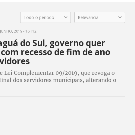
Todo o período
Relevância
JUNHO, 2019 - 16H12
aguá do Sul, governo quer
 com recesso de fim de ano
vidores
de Lei Complementar 09/2019, que revoga o
final dos servidores municipais, alterando o
do Estatuto do Servidor, é mais um ataque do
ídio Lunelli contra os direitos